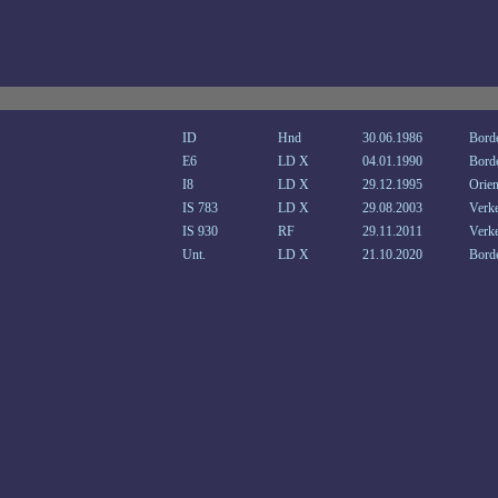
ID
Hnd
30.06.1986
Bord
E6
LD X
04.01.1990
Bord
I8
LD X
29.12.1995
Orien
IS 783
LD X
29.08.2003
Verke
IS 930
RF
29.11.2011
Verke
Unt.
LD X
21.10.2020
Bord