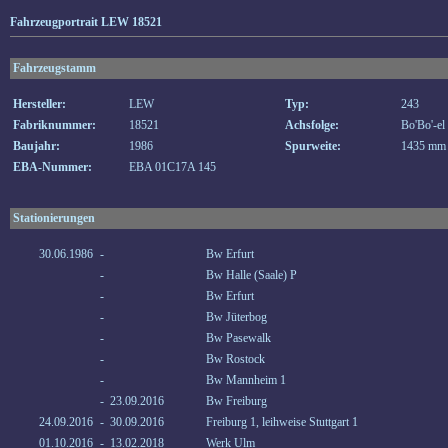
Fahrzeugportrait LEW 18521
Fahrzeugstamm
Hersteller:
LEW
Typ:
243
Fabriknummer:
18521
Achsfolge:
Bo'Bo'-el
Baujahr:
1986
Spurweite:
1435 mm
EBA-Nummer:
EBA 01C17A 145
Stationierungen
30.06.1986
-
Bw Erfurt
-
Bw Halle (Saale) P
-
Bw Erfurt
-
Bw Jüterbog
-
Bw Pasewalk
-
Bw Rostock
-
Bw Mannheim 1
-
23.09.2016
Bw Freiburg
24.09.2016
-
30.09.2016
Freiburg 1, leihweise Stuttgart 1
01.10.2016
-
13.02.2018
Werk Ulm