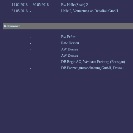
14.02.2018
-
30.05.2018
Bw Halle (Saale) 2
31.05.2018
-
Halle 2, Vermietung an DeltaRail GmbH
Revisionen
-
Bw Erfurt
-
Raw Dessau
-
AW Dessau
-
AW Dessau
-
DB Regio AG, Werkstatt Freiburg (Breisgau)
-
DB Fahrzeuginstandhaltung GmbH, Dessau