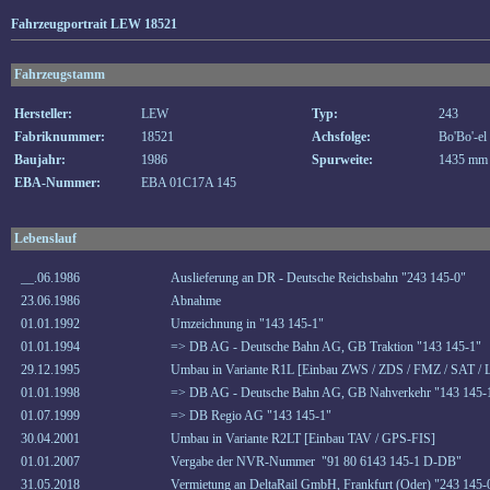
Fahrzeugportrait LEW 18521
Fahrzeugstamm
Hersteller:
LEW
Typ:
243
Fabriknummer:
18521
Achsfolge:
Bo'Bo'-el
Baujahr:
1986
Spurweite:
1435 mm
EBA-Nummer:
EBA 01C17A 145
Lebenslauf
__.06.1986
Auslieferung an DR - Deutsche Reichsbahn "243 145-0"
23.06.1986
Abnahme
01.01.1992
Umzeichnung in "143 145-1"
01.01.1994
=> DB AG - Deutsche Bahn AG, GB Traktion "143 145-1"
29.12.1995
Umbau in Variante R1L [Einbau ZWS / ZDS / FMZ / SAT / 
01.01.1998
=> DB AG - Deutsche Bahn AG, GB Nahverkehr "143 145-
01.07.1999
=> DB Regio AG "143 145-1"
30.04.2001
Umbau in Variante R2LT [Einbau TAV / GPS-FIS]
01.01.2007
Vergabe der NVR-Nummer "91 80 6143 145-1 D-DB"
31.05.2018
Vermietung an DeltaRail GmbH, Frankfurt (Oder) "243 145-0