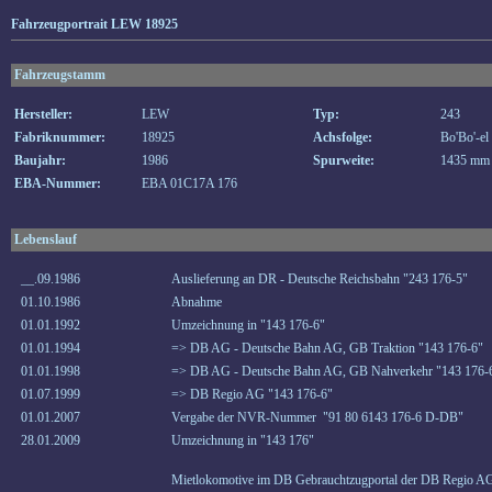
Fahrzeugportrait LEW 18925
Fahrzeugstamm
Hersteller:
LEW
Typ:
243
Fabriknummer:
18925
Achsfolge:
Bo'Bo'-el
Baujahr:
1986
Spurweite:
1435 mm
EBA-Nummer:
EBA 01C17A 176
Lebenslauf
__.09.1986
Auslieferung an DR - Deutsche Reichsbahn "243 176-5"
01.10.1986
Abnahme
01.01.1992
Umzeichnung in "143 176-6"
01.01.1994
=> DB AG - Deutsche Bahn AG, GB Traktion "143 176-6"
01.01.1998
=> DB AG - Deutsche Bahn AG, GB Nahverkehr "143 176-
01.07.1999
=> DB Regio AG "143 176-6"
01.01.2007
Vergabe der NVR-Nummer "91 80 6143 176-6 D-DB"
28.01.2009
Umzeichnung in "143 176"
Mietlokomotive im DB Gebrauchtzugportal der DB Regio AG