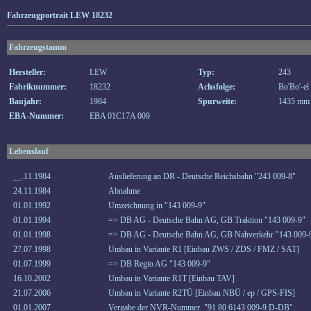
Fahrzeugportrait LEW 18232
Fahrzeugstamm
Hersteller:
LEW
Typ:
243
Fabriknummer:
18232
Achsfolge:
Bo'Bo'-el
Baujahr:
1984
Spurweite:
1435 mm
EBA-Nummer:
EBA 01C17A 009
Lebenslauf
__.11.1984
Auslieferung an DR - Deutsche Reichsbahn "243 009-8"
24.11.1984
Abnahme
01.01.1992
Umzeichnung in "143 009-9"
01.01.1994
=> DB AG - Deutsche Bahn AG, GB Traktion "143 009-9"
01.01.1998
=> DB AG - Deutsche Bahn AG, GB Nahverkehr "143 009-
27.07.1998
Umbau in Variante R1 [Einbau ZWS / ZDS / FMZ / SAT]
01.07.1999
=> DB Regio AG "143 009-9"
16.10.2002
Umbau in Variante R1T [Einbau TAV]
21.07.2006
Umbau in Variante R2TÜ [Einbau NBÜ / ep / GPS-FIS]
01.01.2007
Vergabe der NVR-Nummer "91 80 6143 009-9 D-DB"