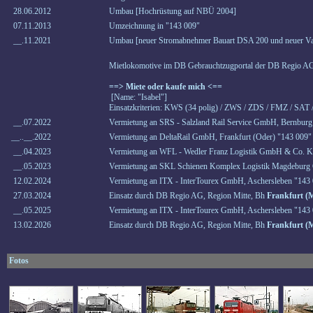
28.06.2012
Umbau [Hochrüstung auf NBÜ 2004]
07.11.2013
Umzeichnung in "143 009"
__.11.2021
Umbau [neuer Stromabnehmer Bauart DSA 200 und neuer V
Mietlokomotive im DB Gebrauchtzugportal der DB Regio AG
==> Miete oder kaufe mich <==
[Name: "Isabel"]
Einsatzkriterien: KWS (34 polig) / ZWS / ZDS / FMZ / SAT
__.07.2022
Vermietung an SRS - Salzland Rail Service GmbH, Bernburg 
__..__.2022
Vermietung an DeltaRail GmbH, Frankfurt (Oder) "143 009" 
__.04.2023
Vermietung an WFL - Wedler Franz Logistik GmbH & Co. KG
__.05.2023
Vermietung an SKL Schienen Komplex Logistik Magdeburg
12.02.2024
Vermietung an ITX - InterTourex GmbH, Aschersleben "143 
27.03.2024
Einsatz durch DB Regio AG, Region Mitte, Bh
Frankfurt (
__.05.2025
Vermietung an ITX - InterTourex GmbH, Aschersleben "143 
13.02.2026
Einsatz durch DB Regio AG, Region Mitte, Bh
Frankfurt (
Fotos