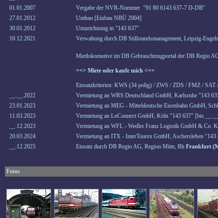
01.01.2007
Vergabe der NVR-Nummer "91 80 6143 637-7 D-DB"
27.01.2012
Umbau [Einbau NBÜ 2004]
30.01.2012
Umzeichnung in "143 637"
10.12.2021
Verwaltung durch DB Stillstandsmanagement, Leipzig-Engels
Mietlokomotive im DB Gebrauchtzugportal der DB Regio AG
==> Miete oder kaufe mich <==
Einsatzkriterien: KWS (34 polig) / ZWS / ZDS / FMZ / SAT
__.__.2022
Vermietung an WRS Deutschland GmbH, Karlsruhe "143 637
23.01.2023
Vermietung an MEG - Mitteldeutsche Eisenbahn GmbH, Schk
11.03.2023
Vermietung an LoConnect GmbH, Köln "143 637" [bis __._
__.12.2023
Vermietung an WFL - Wedler Franz Logistik GmbH & Co. KG
20.03.2024
Vermietung an ITX - InterTourex GmbH, Aschersleben "143 
__.12.2025
Einsatz durch DB Regio AG, Region Mitte, Bh
Frankfurt (
Fotos