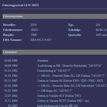
Fahrzeugportrait LEW 20455
Fahrzeugstamm
Hersteller:
LEW
Typ:
243
Fabriknummer:
20455
Achsfolge:
Bo'Bo'-el
Baujahr:
1990
Spurweite:
1435 mm
EBA-Nummer:
EBA 01C17A 637
Lebenslauf
04.09.1990
Abnahme
04.09.1990
Auslieferung an DR - Deutsche Reichsbahn "243 637-6"
01.01.1992
Umzeichnung in "143 637-7"
01.01.1994
=> DB AG - Deutsche Bahn AG, GB Traktion "143 637-7"
05.11.1997
Umbau in Variante R1 [Einbau ZWS / ZDS / FMZ / SAT]
01.01.1998
=> DB AG - Deutsche Bahn AG, GB Nahverkehr "143 637-
01.07.1999
=> DB Regio AG "143 637-7"
22.07.2002
Umbau in Variante R1T [Einbau TAV]
25.11.2004
Umbau in Variante R2TÜ [Einbau NBÜ / ep]
__.05.2005
letzte bordeauxrote Lok der BR 143