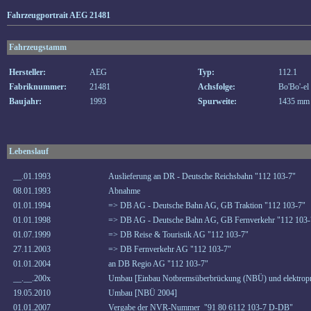
Fahrzeugportrait AEG 21481
Fahrzeugstamm
Hersteller:
AEG
Typ:
112.1
Fabriknummer:
21481
Achsfolge:
Bo'Bo'-el
Baujahr:
1993
Spurweite:
1435 mm
Lebenslauf
__.01.1993
Auslieferung an DR - Deutsche Reichsbahn "112 103-7"
08.01.1993
Abnahme
01.01.1994
=> DB AG - Deutsche Bahn AG, GB Traktion "112 103-7"
01.01.1998
=> DB AG - Deutsche Bahn AG, GB Fernverkehr "112 103-
01.07.1999
=> DB Reise & Touristik AG "112 103-7"
27.11.2003
=> DB Fernverkehr AG "112 103-7"
01.01.2004
an DB Regio AG "112 103-7"
__.__.200x
Umbau [Einbau Notbremsüberbrückung (NBÜ) und elektropn
19.05.2010
Umbau [NBÜ 2004]
01.01.2007
Vergabe der NVR-Nummer "91 80 6112 103-7 D-DB"