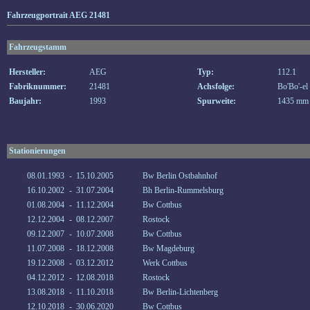
Fahrzeugportrait AEG 21481
Fahrzeugstamm
Hersteller:
AEG
Typ:
112.1
Fabriknummer:
21481
Achsfolge:
Bo'Bo'-el
Baujahr:
1993
Spurweite:
1435 mm
Stationierungen
08.01.1993
-
15.10.2005
Bw Berlin Ostbahnhof
16.10.2002
-
31.07.2004
Bh Berlin-Rummelsburg
01.08.2004
-
11.12.2004
Bw Cottbus
12.12.2004
-
08.12.2007
Rostock
09.12.2007
-
10.07.2008
Bw Cottbus
11.07.2008
-
18.12.2008
Bw Magdeburg
19.12.2008
-
03.12.2012
Werk Cottbus
04.12.2012
-
12.08.2018
Rostock
13.08.2018
-
11.10.2018
Bw Berlin-Lichtenberg
12.10.2018
-
30.06.2020
Bw Cottbus