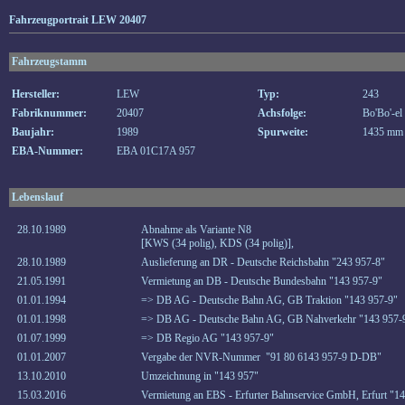
Fahrzeugportrait LEW 20407
Fahrzeugstamm
Hersteller:
LEW
Typ:
243
Fabriknummer:
20407
Achsfolge:
Bo'Bo'-el
Baujahr:
1989
Spurweite:
1435 mm
EBA-Nummer:
EBA 01C17A 957
Lebenslauf
28.10.1989
Abnahme als Variante N8
[KWS (34 polig), KDS (34 polig)],
28.10.1989
Auslieferung an DR - Deutsche Reichsbahn "243 957-8"
21.05.1991
Vermietung an DB - Deutsche Bundesbahn "143 957-9"
01.01.1994
=> DB AG - Deutsche Bahn AG, GB Traktion "143 957-9"
01.01.1998
=> DB AG - Deutsche Bahn AG, GB Nahverkehr "143 957-
01.07.1999
=> DB Regio AG "143 957-9"
01.01.2007
Vergabe der NVR-Nummer "91 80 6143 957-9 D-DB"
13.10.2010
Umzeichnung in "143 957"
15.03.2016
Vermietung an EBS - Erfurter Bahnservice GmbH, Erfurt "14