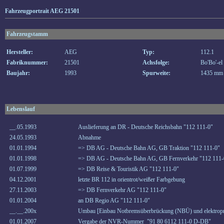
Fahrzeugportrait AEG 21501
Fahrzeugstamm
Hersteller:
AEG
Typ:
112.1
Fabriknummer:
21501
Achsfolge:
Bo'Bo'-el
Baujahr:
1993
Spurweite:
1435 mm
Lebenslauf
__.05.1993
Auslieferung an DR - Deutsche Reichsbahn "112 111-0"
24.05.1993
Abnahme
01.01.1994
=> DB AG - Deutsche Bahn AG, GB Traktion "112 111-0"
01.01.1998
=> DB AG - Deutsche Bahn AG, GB Fernverkehr "112 111-
01.07.1999
=> DB Reise & Touristik AG "112 111-0"
04.12.2001
letzte BR 112 in orientrot/weißer Farbgebung
27.11.2003
=> DB Fernverkehr AG "112 111-0"
01.01.2004
an DB Regio AG "112 111-0"
__.__.200x
Umbau [Einbau Notbremsüberbrückung (NBÜ) und elektropn
01.01.2007
Vergabe der NVR-Nummer "91 80 6112 111-0 D-DB"