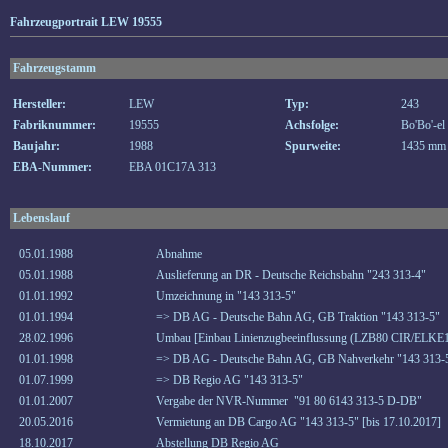
Fahrzeugportrait LEW 19555
Fahrzeugstamm
Hersteller:
LEW
Typ:
243
Fabriknummer:
19555
Achsfolge:
Bo'Bo'-el
Baujahr:
1988
Spurweite:
1435 mm
EBA-Nummer:
EBA 01C17A 313
Lebenslauf
05.01.1988
Abnahme
05.01.1988
Auslieferung an DR - Deutsche Reichsbahn "243 313-4"
01.01.1992
Umzeichnung in "143 313-5"
01.01.1994
=> DB AG - Deutsche Bahn AG, GB Traktion "143 313-5"
28.02.1996
Umbau [Einbau Linienzugbeeinflussung (LZB80 CIR/ELKE1
01.01.1998
=> DB AG - Deutsche Bahn AG, GB Nahverkehr "143 313-
01.07.1999
=> DB Regio AG "143 313-5"
01.01.2007
Vergabe der NVR-Nummer "91 80 6143 313-5 D-DB"
20.05.2016
Vermietung an DB Cargo AG "143 313-5" [bis 17.10.2017]
18.10.2017
Abstellung DB Regio AG