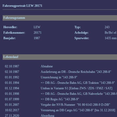
Fahrzeugportrait LEW 20171
Fahrzeugstamm
Hersteller:
LEW
Typ:
243
Fabriknummer:
20171
Achsfolge:
Bo'Bo'-el
Baujahr:
1987
Spurweite:
1435 mm
Lebenslauf
02.10.1987
Abnahme
02.10.1987
Auslieferung an DR - Deutsche Reichsbahn "243 288-8"
01.01.1992
Umzeichnung in "143 288-9"
01.01.1994
=> DB AG - Deutsche Bahn AG, GB Traktion "143 288-9"
01.12.1994
Umbau in Variante S1 [Einbau ZWS / ZDS / FMZ / SAT]
01.01.1998
=> DB AG - Deutsche Bahn AG, GB Nahverkehr "143 288-
01.07.1999
=> DB Regio AG "143 288-9"
01.01.2007
Vergabe der NVR-Nummer "91 80 6143 288-9 D-DB"
10.02.2017
Vermietung an DB Cargo AG "143 288-9" [bis 31.12.2018]
27.11.2020
Abstellung