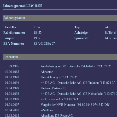
Fahrzeugportrait LEW 18455
Fahrzeugstamm
Hersteller:
LEW
Typ:
243
Fabriknummer:
18455
Achsfolge:
Bo'Bo'-el
Baujahr:
1985
Spurweite:
1435 mm
EBA-Nummer:
EBA 01C18A 074
Lebenslauf
__.09.1985
Auslieferung an DR - Deutsche Reichsbahn "243 074-2"
19.09.1985
Abnahme
01.01.1992
Umzeichnung in "143 074-3"
01.01.1994
=> DB AG - Deutsche Bahn AG, GB Traktion "143 074-3"
29.04.1999
Umbau [Variante F]
01.01.1998
=> DB AG - Deutsche Bahn AG, GB Nahverkehr "143 074-
01.07.1999
=> DB Regio AG "143 074-3"
01.01.2007
Vergabe der NVR-Nummer "91 80 6143 074-3 D-DB"
10.04.2007
z-Stellung
12.12.2012
Abstellung DB Regio AG