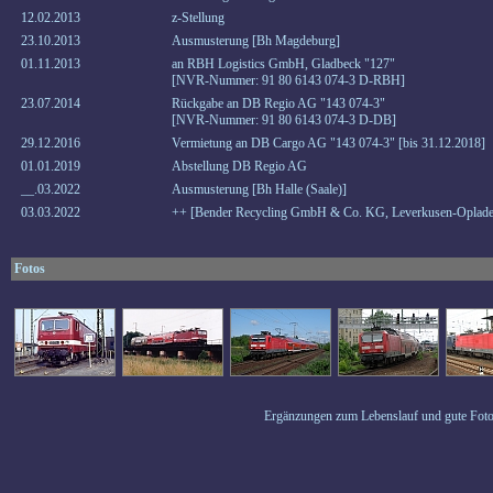
12.02.2013
z-Stellung
23.10.2013
Ausmusterung [Bh Magdeburg]
01.11.2013
an RBH Logistics GmbH, Gladbeck "127"
[NVR-Nummer: 91 80 6143 074-3 D-RBH]
23.07.2014
Rückgabe an DB Regio AG "143 074-3"
[NVR-Nummer: 91 80 6143 074-3 D-DB]
29.12.2016
Vermietung an DB Cargo AG "143 074-3" [bis 31.12.2018]
01.01.2019
Abstellung DB Regio AG
__.03.2022
Ausmusterung [Bh Halle (Saale)]
03.03.2022
++ [Bender Recycling GmbH & Co. KG, Leverkusen-Oplade
Fotos
Ergänzungen zum Lebenslauf und gute Foto