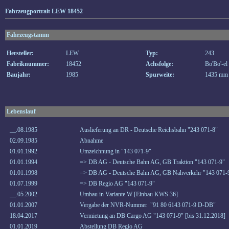
Fahrzeugportrait LEW 18452
Fahrzeugstamm
Hersteller:
LEW
Typ:
243
Fabriknummer:
18452
Achsfolge:
Bo'Bo'-el
Baujahr:
1985
Spurweite:
1435 mm
Lebenslauf
__.08.1985
Auslieferung an DR - Deutsche Reichsbahn "243 071-8"
02.09.1985
Abnahme
01.01.1992
Umzeichnung in "143 071-9"
01.01.1994
=> DB AG - Deutsche Bahn AG, GB Traktion "143 071-9"
01.01.1998
=> DB AG - Deutsche Bahn AG, GB Nahverkehr "143 071-
01.07.1999
=> DB Regio AG "143 071-9"
__.05.2002
Umbau in Variante W [Einbau KWS 36]
01.01.2007
Vergabe der NVR-Nummer "91 80 6143 071-9 D-DB"
18.04.2017
Vermietung an DB Cargo AG "143 071-9" [bis 31.12.2018]
01.01.2019
Abstellung DB Regio AG