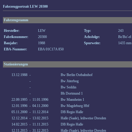
Fahrzeugportrait LEW 20300
Fahrzeugstamm
Hersteller:
LEW
Typ:
243
Fabriknummer:
20300
Achsfolge:
Bo'Bo'-el
Baujahr:
1988
Spurweite:
1435 mm
EBA-Nummer:
EBA 01C17A 850
Stationierungen
13.12.1988
-
Bw Berlin Ostbahnhof
-
Bw Jüterbog
-
Bw Seddin
-
Bh Dortmund 1
22.09.1995
-
11.01.1996
Bw Mannheim 1
12.01.1996
-
04.11.2000
Bw Magdeburg Hbf
05.11.2000
-
11.12.2014
DB Regio Halle
12.12.2014
-
13.02.2015
Halle (Saale), leihweise Dresden
14.02.2015
-
11.11.2015
DB Regio Halle
12.11.2015
-
31.12.2015
Halle (Saale), leihweise Dresden