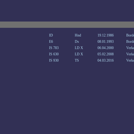
ID
Hnd
19.12.1986
Bord
E6
Ds
08.01.1993
Bord
IS 783
LD X
06.04.2000
Verke
IS 630
LD X
05.02.2008
Verke
IS 930
TS
04.03.2016
Verke