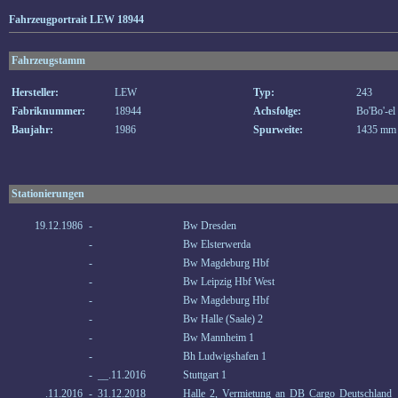
Fahrzeugportrait LEW 18944
Fahrzeugstamm
Hersteller:
LEW
Typ:
243
Fabriknummer:
18944
Achsfolge:
Bo'Bo'-el
Baujahr:
1986
Spurweite:
1435 mm
Stationierungen
19.12.1986
-
Bw Dresden
-
Bw Elsterwerda
-
Bw Magdeburg Hbf
-
Bw Leipzig Hbf West
-
Bw Magdeburg Hbf
-
Bw Halle (Saale) 2
-
Bw Mannheim 1
-
Bh Ludwigshafen 1
-
__.11.2016
Stuttgart 1
__.11.2016
-
31.12.2018
Halle 2, Vermietung an DB Cargo Deutschland