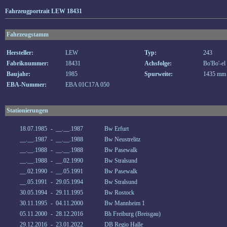
Fahrzeugportrait LEW 18431
Fahrzeugstamm
Hersteller:
LEW
Typ:
243
Fabriknummer:
18431
Achsfolge:
Bo'Bo'-el
Baujahr:
1985
Spurweite:
1435 mm
EBA-Nummer:
EBA 01C17A 050
Stationierungen
18.07.1985
-
__.__.1987
Bw Erfurt
__.__.1987
-
__.__.1988
Bw Neustrelitz
__.__.1988
-
__.__.1988
Bw Pasewalk
__.__.1988
-
__.02.1990
Bw Stralsund
__.02.1990
-
__.05.1991
Bw Pasewalk
__.05.1991
-
29.05.1994
Bw Stralsund
30.05.1994
-
29.11.1995
Bw Rostock
30.11.1995
-
04.11.2000
Bw Mannheim 1
05.11.2000
-
28.12.2016
Bh Freiburg (Breisgau)
29.12.2016
-
23.01.2022
DB Regio Halle