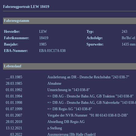
Fahrzeugportrait LEW 18419
Fahrzeugstamm
Hersteller:
LEW
Typ:
243
Fabriknummer:
18419
Achsfolge:
Bo'Bo'-el
Baujahr:
1985
Spurweite:
1435 mm
EBA-Nummer:
EBA 01C17A 038
Lebenslauf
__.03.1985
Auslieferung an DR - Deutsche Reichsbahn "243 038-7"
28.03.1985
Abnahme
01.01.1992
Umzeichnung in "143 038-8"
01.01.1994
=> DB AG - Deutsche Bahn AG, GB Traktion "143 038-8"
01.01.1998
=> DB AG - Deutsche Bahn AG, GB Nahverkehr "143 038-
01.07.1999
=> DB Regio AG "143 038-8"
01.01.2007
Vergabe der NVR-Nummer "91 80 6143 038-8 D-DB"
28.01.2018
Abstellung DB Regio AG
13.12.2021
z-Stellung
__.03.2022
Ausmusterung [Bh Halle (Saale)]