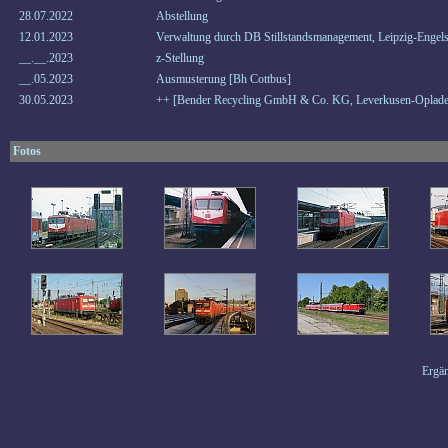
28.07.2022
Abstellung
12.01.2023
Verwaltung durch DB Stillstandsmanagement, Leipzig-Engels
__.__.2023
z-Stellung
__.05.2023
Ausmusterung [Bh Cottbus]
30.05.2023
++ [Bender Recycling GmbH & Co. KG, Leverkusen-Oplade
Fotos
Ergän