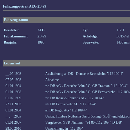
Fahrzeugportrait AEG 21499
Fahrzeugstamm
Hersteller:
AEG
Typ:
112.1
Fabriknummer:
21499
Achsfolge:
Bo'Bo'-el
Baujahr:
1993
Spurweite:
1435 mm
Lebenslauf
__.05.1993
Auslieferung an DR - Deutsche Reichsbahn "112 109-4"
07.05.1993
Abnahme
01.01.1994
=> DB AG - Deutsche Bahn AG, GB Traktion "112 109-4"
01.01.1998
=> DB AG - Deutsche Bahn AG, GB Fernverkehr "112 109-
01.07.1999
=> DB Reise & Touristik AG "112 109-4"
27.11.2003
=> DB Fernverkehr AG "112 109-4"
01.01.2004
an DB Regio AG "112 109-4"
__.__.200x
Umbau [Einbau Notbremsüberbrückung (NBÜ) und elektropn
01.01.2007
Vergabe der NVR-Nummer "91 80 6112 109-4 D-DB"
28.05.2010
Umzeichnung in "112 109"