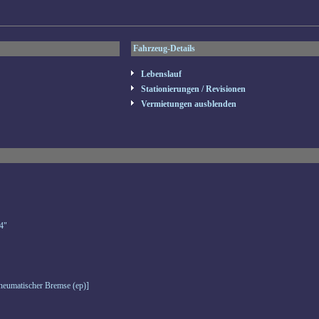
Fahrzeug-Details
Lebenslauf
Stationierungen / Revisionen
Vermietungen ausblenden
4"
eumatischer Bremse (ep)]