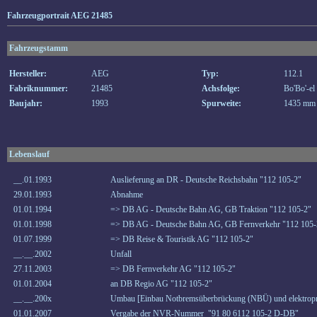
Fahrzeugportrait AEG 21485
Fahrzeugstamm
Hersteller:
AEG
Typ:
112.1
Fabriknummer:
21485
Achsfolge:
Bo'Bo'-el
Baujahr:
1993
Spurweite:
1435 mm
Lebenslauf
__.01.1993
Auslieferung an DR - Deutsche Reichsbahn "112 105-2"
29.01.1993
Abnahme
01.01.1994
=> DB AG - Deutsche Bahn AG, GB Traktion "112 105-2"
01.01.1998
=> DB AG - Deutsche Bahn AG, GB Fernverkehr "112 105-
01.07.1999
=> DB Reise & Touristik AG "112 105-2"
__.__.2002
Unfall
27.11.2003
=> DB Fernverkehr AG "112 105-2"
01.01.2004
an DB Regio AG "112 105-2"
__.__.200x
Umbau [Einbau Notbremsüberbrückung (NBÜ) und elektropn
01.01.2007
Vergabe der NVR-Nummer "91 80 6112 105-2 D-DB"