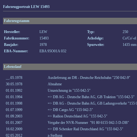
Fahrzeugportrait LEW 15493
Fahrzeugstamm
Hersteller:
LEW
Typ:
250
Fabriknummer:
15493
Achsfolge:
Co'Co'-el
Baujahr:
1978
Spurweite:
1435 mm
EBA-Nummer:
EBA 95O01A 032
Lebenslauf
__.05.1978
Auslieferung an DR - Deutsche Reichsbahn "250 042-9"
30.05.1978
Abnahme
01.01.1992
Umzeichnung in "155 042-5"
01.01.1994
=> DB AG - Deutsche Bahn AG, GB Traktion "155 042-5"
01.01.1998
=> DB AG - Deutsche Bahn AG, GB Ladungsverkehr "155 
01.07.1999
=> DB Cargo AG "155 042-5"
01.09.2003
=> Railion Deutschland AG "155 042-5"
01.01.2007
Vergabe der NVR-Nummer "91 80 6155 042-5 D-DB"
16.02.2009
=> DB Schenker Rail Deutschland AG "155 042-5"
02.05.2012
z-Stellung