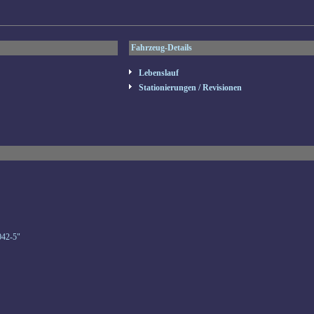
Fahrzeug-Details
Lebenslauf
Stationierungen / Revisionen
042-5"