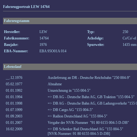
Fahrzeugportrait LEW 14764
Fahrzeugstamm
Hersteller:
LEW
Typ:
250
Fabriknummer:
14764
Achsfolge:
Co'Co'-el
Baujahr:
1976
Spurweite:
1435 mm
EBA-Nummer:
EBA 95O01A 014
Lebenslauf
__.12.1976
Auslieferung an DR - Deutsche Reichsbahn "250 004-9"
05.02.1977
Abnahme
01.01.1992
Umzeichnung in "155 004-5"
01.01.1994
=> DB AG - Deutsche Bahn AG, GB Traktion "155 004-5"
01.01.1998
=> DB AG - Deutsche Bahn AG, GB Ladungsverkehr "155 
01.07.1999
=> DB Cargo AG "155 004-5"
01.09.2003
=> Railion Deutschland AG "155 004-5"
01.01.2007
Vergabe der NVR-Nummer "91 80 6155 004-5 D-DB"
16.02.2009
=> DB Schenker Rail Deutschland AG "155 004-5"
[NVR-Nummer: 91 80 6155 004-5 D-DB]