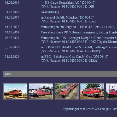
01.03.2016
=> DB Cargo Deutschland AG "155 004-5"
[NVR-Nummer: 91 80 6155 004-5 D-DB]
31.12.2016
Ausmusterung
01.01.2017
an Railpool GmbH, München "155 004-5"
[NVR-Nummer: 91 80 6155 004-5 D-Rpool]
01.01.2017
Vermietung an DB Cargo AG "155 004-5" [bis 14.11.2019]
14.11.2019
Verwaltung durch DB Stillstandsmanagement, Leipzig-Engel
03.07.2020
Vermietung an LDK - Leipziger Dampf KulTour Alexander Sc
[NVR-Nummer: 91 80 6155 004-5 D-LDK] [Tag der Überführ
__.06.2023
an BDMW - BUDAMAR WEST GmbH, Saalburg-Ebersdorf 
[NVR-Nummer: 91 80 6155 004-5 D-BDMW]
31.12.2024
an BBG - Bahnbetrieb Gera GmbH, Gera "250 004-9"
[NVR-Nummer: 91 80 6155 004-5 D-GERA]
Fotos
Ergänzungen zum Lebenslauf und gute Foto