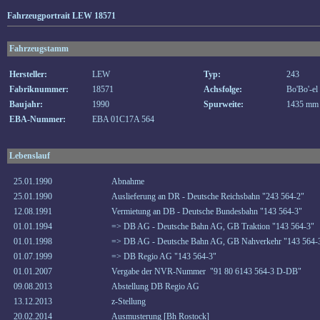
Fahrzeugportrait LEW 18571
Fahrzeugstamm
Hersteller:
LEW
Typ:
243
Fabriknummer:
18571
Achsfolge:
Bo'Bo'-el
Baujahr:
1990
Spurweite:
1435 mm
EBA-Nummer:
EBA 01C17A 564
Lebenslauf
25.01.1990
Abnahme
25.01.1990
Auslieferung an DR - Deutsche Reichsbahn "243 564-2"
12.08.1991
Vermietung an DB - Deutsche Bundesbahn "143 564-3"
01.01.1994
=> DB AG - Deutsche Bahn AG, GB Traktion "143 564-3"
01.01.1998
=> DB AG - Deutsche Bahn AG, GB Nahverkehr "143 564-
01.07.1999
=> DB Regio AG "143 564-3"
01.01.2007
Vergabe der NVR-Nummer "91 80 6143 564-3 D-DB"
09.08.2013
Abstellung DB Regio AG
13.12.2013
z-Stellung
20.02.2014
Ausmusterung [Bh Rostock]