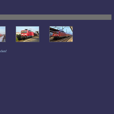
icken!