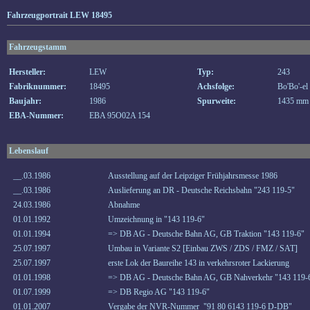
Fahrzeugportrait LEW 18495
Fahrzeugstamm
Hersteller:
LEW
Typ:
243
Fabriknummer:
18495
Achsfolge:
Bo'Bo'-el
Baujahr:
1986
Spurweite:
1435 mm
EBA-Nummer:
EBA 95O02A 154
Lebenslauf
__.03.1986
Ausstellung auf der Leipziger Frühjahrsmesse 1986
__.03.1986
Auslieferung an DR - Deutsche Reichsbahn "243 119-5"
24.03.1986
Abnahme
01.01.1992
Umzeichnung in "143 119-6"
01.01.1994
=> DB AG - Deutsche Bahn AG, GB Traktion "143 119-6"
25.07.1997
Umbau in Variante S2 [Einbau ZWS / ZDS / FMZ / SAT]
25.07.1997
erste Lok der Baureihe 143 in verkehrsroter Lackierung
01.01.1998
=> DB AG - Deutsche Bahn AG, GB Nahverkehr "143 119-
01.07.1999
=> DB Regio AG "143 119-6"
01.01.2007
Vergabe der NVR-Nummer "91 80 6143 119-6 D-DB"