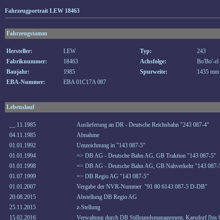
Fahrzeugportrait LEW 18463
Fahrzeugstamm
Hersteller:
LEW
Typ:
243
Fabriknummer:
18463
Achsfolge:
Bo'Bo'-el
Baujahr:
1985
Spurweite:
1435 mm
EBA-Nummer:
EBA 01C17A 087
Lebenslauf
__.11.1985
Auslieferung an DR - Deutsche Reichsbahn "243 087-4"
04.11.1985
Abnahme
01.01.1992
Umzeichnung in "143 087-5"
01.01.1994
=> DB AG - Deutsche Bahn AG, GB Traktion "143 087-5"
01.01.1998
=> DB AG - Deutsche Bahn AG, GB Nahverkehr "143 087-
01.07.1999
=> DB Regio AG "143 087-5"
01.01.2007
Vergabe der NVR-Nummer "91 80 6143 087-5 D-DB"
20.08.2015
Abstellung DB Regio AG
25.11.2015
z-Stellung
15.02.2016
Verwaltung durch DB Stillstandsmanagement, Karsdorf [bis 