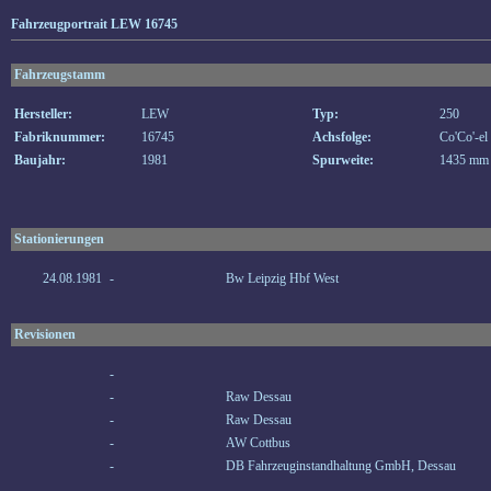
Fahrzeugportrait LEW 16745
Fahrzeugstamm
Hersteller:
LEW
Typ:
250
Fabriknummer:
16745
Achsfolge:
Co'Co'-el
Baujahr:
1981
Spurweite:
1435 mm
Stationierungen
24.08.1981
-
Bw Leipzig Hbf West
Revisionen
-
-
Raw Dessau
-
Raw Dessau
-
AW Cottbus
-
DB Fahrzeuginstandhaltung GmbH, Dessau