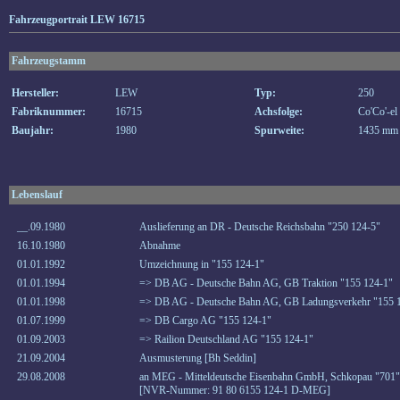
Fahrzeugportrait LEW 16715
Fahrzeugstamm
Hersteller:
LEW
Typ:
250
Fabriknummer:
16715
Achsfolge:
Co'Co'-el
Baujahr:
1980
Spurweite:
1435 mm
Lebenslauf
__.09.1980
Auslieferung an DR - Deutsche Reichsbahn "250 124-5"
16.10.1980
Abnahme
01.01.1992
Umzeichnung in "155 124-1"
01.01.1994
=> DB AG - Deutsche Bahn AG, GB Traktion "155 124-1"
01.01.1998
=> DB AG - Deutsche Bahn AG, GB Ladungsverkehr "155 
01.07.1999
=> DB Cargo AG "155 124-1"
01.09.2003
=> Railion Deutschland AG "155 124-1"
21.09.2004
Ausmusterung [Bh Seddin]
29.08.2008
an MEG - Mitteldeutsche Eisenbahn GmbH, Schkopau "701"
[NVR-Nummer: 91 80 6155 124-1 D-MEG]