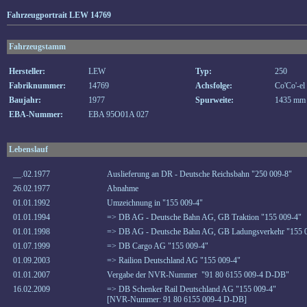
Fahrzeugportrait LEW 14769
Fahrzeugstamm
Hersteller:
LEW
Typ:
250
Fabriknummer:
14769
Achsfolge:
Co'Co'-el
Baujahr:
1977
Spurweite:
1435 mm
EBA-Nummer:
EBA 95O01A 027
Lebenslauf
__.02.1977
Auslieferung an DR - Deutsche Reichsbahn "250 009-8"
26.02.1977
Abnahme
01.01.1992
Umzeichnung in "155 009-4"
01.01.1994
=> DB AG - Deutsche Bahn AG, GB Traktion "155 009-4"
01.01.1998
=> DB AG - Deutsche Bahn AG, GB Ladungsverkehr "155 
01.07.1999
=> DB Cargo AG "155 009-4"
01.09.2003
=> Railion Deutschland AG "155 009-4"
01.01.2007
Vergabe der NVR-Nummer "91 80 6155 009-4 D-DB"
16.02.2009
=> DB Schenker Rail Deutschland AG "155 009-4"
[NVR-Nummer: 91 80 6155 009-4 D-DB]