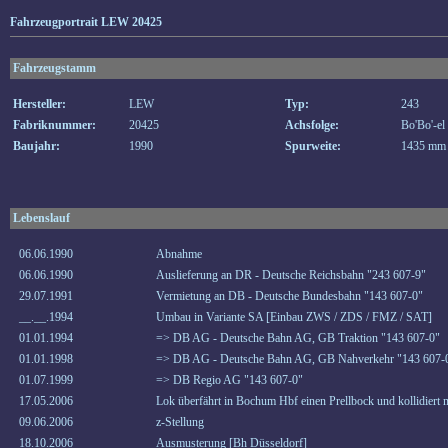
Fahrzeugportrait LEW 20425
Fahrzeugstamm
Hersteller:
LEW
Typ:
243
Fabriknummer:
20425
Achsfolge:
Bo'Bo'-el
Baujahr:
1990
Spurweite:
1435 mm
Lebenslauf
06.06.1990
Abnahme
06.06.1990
Auslieferung an DR - Deutsche Reichsbahn "243 607-9"
29.07.1991
Vermietung an DB - Deutsche Bundesbahn "143 607-0"
__.__.1994
Umbau in Variante SA [Einbau ZWS / ZDS / FMZ / SAT]
01.01.1994
=> DB AG - Deutsche Bahn AG, GB Traktion "143 607-0"
01.01.1998
=> DB AG - Deutsche Bahn AG, GB Nahverkehr "143 607-
01.07.1999
=> DB Regio AG "143 607-0"
17.05.2006
Lok überfährt in Bochum Hbf einen Prellbock und kollidiert m
09.06.2006
z-Stellung
18.10.2006
Ausmusterung [Bh Düsseldorf]