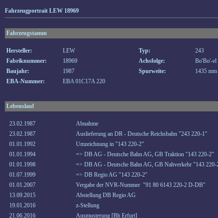
Fahrzeugportrait LEW 18969
Fahrzeugstamm
Hersteller:
LEW
Typ:
243
Fabriknummer:
18969
Achsfolge:
Bo'Bo'-el
Baujahr:
1987
Spurweite:
1435 mm
EBA-Nummer:
EBA 01C17A 220
Lebenslauf
23.02.1987
Abnahme
23.02.1987
Auslieferung an DR - Deutsche Reichsbahn "243 220-1"
01.01.1992
Umzeichnung in "143 220-2"
01.01.1994
=> DB AG - Deutsche Bahn AG, GB Traktion "143 220-2"
01.01.1998
=> DB AG - Deutsche Bahn AG, GB Nahverkehr "143 220-
01.07.1999
=> DB Regio AG "143 220-2"
01.01.2007
Vergabe der NVR-Nummer "91 80 6143 220-2 D-DB"
13.09.2015
Abstellung DB Regio AG
19.01.2016
z-Stellung
21.06.2016
Ausmusterung [Bh Erfurt]