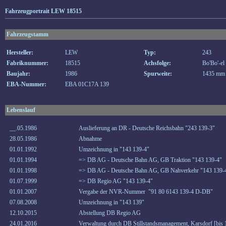
Fahrzeugportrait LEW 18515
Fahrzeugstamm
Hersteller:
LEW
Typ:
243
Fabriknummer:
18515
Achsfolge:
Bo'Bo'-el
Baujahr:
1986
Spurweite:
1435 mm
EBA-Nummer:
EBA 01C17A 139
Lebenslauf
__.05.1986
Auslieferung an DR - Deutsche Reichsbahn "243 139-3"
28.05.1986
Abnahme
01.01.1992
Umzeichnung in "143 139-4"
01.01.1994
=> DB AG - Deutsche Bahn AG, GB Traktion "143 139-4"
01.01.1998
=> DB AG - Deutsche Bahn AG, GB Nahverkehr "143 139-
01.07.1999
=> DB Regio AG "143 139-4"
01.01.2007
Vergabe der NVR-Nummer "91 80 6143 139-4 D-DB"
07.08.2008
Umzeichnung in "143 139"
12.10.2015
Abstellung DB Regio AG
24.01.2016
Verwaltung durch DB Stillstandsmanagement, Karsdorf [bis 