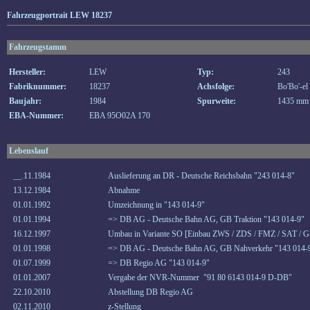
Fahrzeugportrait LEW 18237
Fahrzeugstamm
Hersteller:
LEW
Typ:
243
Fabriknummer:
18237
Achsfolge:
Bo'Bo'-el
Baujahr:
1984
Spurweite:
1435 mm
EBA-Nummer:
EBA 95O02A 170
Lebenslauf
__.11.1984
Auslieferung an DR - Deutsche Reichsbahn "243 014-8"
13.12.1984
Abnahme
01.01.1992
Umzeichnung in "143 014-9"
01.01.1994
=> DB AG - Deutsche Bahn AG, GB Traktion "143 014-9"
16.12.1997
Umbau in Variante SO [Einbau ZWS / ZDS / FMZ / SAT / 
01.01.1998
=> DB AG - Deutsche Bahn AG, GB Nahverkehr "143 014-
01.07.1999
=> DB Regio AG "143 014-9"
01.01.2007
Vergabe der NVR-Nummer "91 80 6143 014-9 D-DB"
22.10.2010
Abstellung DB Regio AG
02.11.2010
z-Stellung