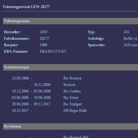
Fahrzeugportrait LEW 20277
Fahrzeugstamm
Hersteller:
LEW
Typ:
243
Fabriknummer:
20277
Achsfolge:
Bo'Bo'-el
Baujahr:
1988
Spurweite:
1435 mm
EBA-Nummer:
EBA 01C17A 827
Stationierungen
23.09.1988
-
Bw Rostock
-
10.12.2006
Rostock
10.12.2006
-
02.06.2008
Bw Cottbus
03.06.2008
-
19.06.2008
Bw Erfurt
20.06.2008
-
09.12.2017
Bw Stuttgart
10.12.2017
-
DB Regio Halle
Revisionen
-
Bw Rostock Hbf