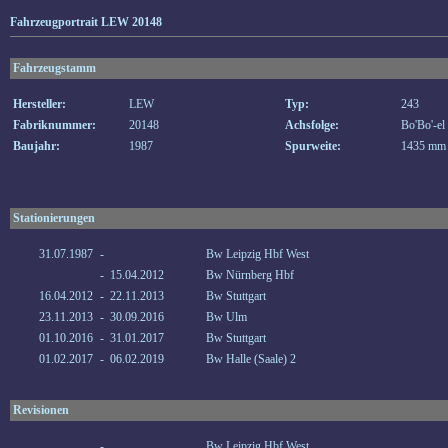
Fahrzeugportrait LEW 20148
Fahrzeugstamm
Hersteller:
LEW
Typ:
243
Fabriknummer:
20148
Achsfolge:
Bo'Bo'-el
Baujahr:
1987
Spurweite:
1435 mm
Stationierungen
31.07.1987
-
Bw Leipzig Hbf West
-
15.04.2012
Bw Nürnberg Hbf
16.04.2012
-
22.11.2013
Bw Stuttgart
23.11.2013
-
30.09.2016
Bw Ulm
01.10.2016
-
31.01.2017
Bw Stuttgart
01.02.2017
-
06.02.2019
Bw Halle (Saale) 2
Revisionen
-
Bw Leipzig Hbf West