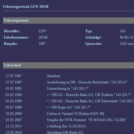
Fahrzeugportrait LEW 20148
Fahrzeugstamm
Hersteller:
LEW
Typ:
243
Fabriknummer:
20148
Achsfolge:
Bo'Bo'-el
Baujahr:
1987
Spurweite:
1435 mm
Lebenslauf
27.07.1987
Abnahme
27.07.1987
Auslieferung an DR - Deutsche Reichsbahn "243 265-6"
01.01.1992
Umzeichnung in "143 265-7"
01.01.1994
=> DB AG - Deutsche Bahn AG, GB Traktion "143 265-7"
01.01.1998
=> DB AG - Deutsche Bahn AG, GB Nahverkehr "143 265-
01.07.1999
=> DB Regio AG "143 265-7"
10.05.2000
Umbau in Variante W [Einbau KWS 36]
01.01.2007
Vergabe der NVR-Nummer "91 80 6143 265-7 D-DB"
12.12.2011
z-Stellung [bis 11.04.2012]
23.03.2016
Abstellung DB Regio AG