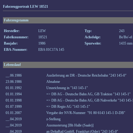
Fahrzeugportrait LEW 18521
Fahrzeugstamm
Hersteller:
LEW
Typ:
243
Fabriknummer:
18521
Achsfolge:
Bo'Bo'-el
Baujahr:
1986
Spurweite:
1435 mm
EBA-Nummer:
EBA 01C17A 145
Lebenslauf
__.06.1986
Auslieferung an DR - Deutsche Reichsbahn "243 145-0"
23.06.1986
Abnahme
01.01.1992
Umzeichnung in "143 145-1"
01.01.1994
=> DB AG - Deutsche Bahn AG, GB Traktion "143 145-1"
01.01.1998
=> DB AG - Deutsche Bahn AG, GB Nahverkehr "143 145-
01.07.1999
=> DB Regio AG "143 145-1"
01.01.2007
Vergabe der NVR-Nummer "91 80 6143 145-1 D-DB"
__.04.2019
z-Stellung
__.04.2019
Ausmusterung [Bh Halle (Saale)]
__.04.2019
an DeltaRail GmbH, Frankfurt (Oder) "243 145-0"