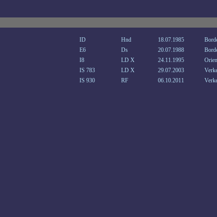
ID
Hnd
18.07.1985
Bord
E6
Ds
20.07.1988
Bord
I8
LD X
24.11.1995
Orien
IS 783
LD X
29.07.2003
Verke
IS 930
RF
06.10.2011
Verke