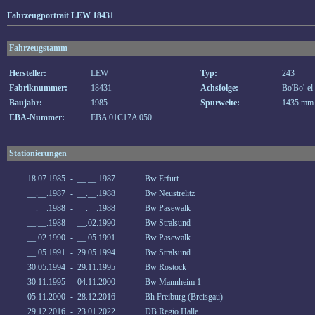
Fahrzeugportrait LEW 18431
Fahrzeugstamm
Hersteller:
LEW
Typ:
243
Fabriknummer:
18431
Achsfolge:
Bo'Bo'-el
Baujahr:
1985
Spurweite:
1435 mm
EBA-Nummer:
EBA 01C17A 050
Stationierungen
18.07.1985
-
__.__.1987
Bw Erfurt
__.__.1987
-
__.__.1988
Bw Neustrelitz
__.__.1988
-
__.__.1988
Bw Pasewalk
__.__.1988
-
__.02.1990
Bw Stralsund
__.02.1990
-
__.05.1991
Bw Pasewalk
__.05.1991
-
29.05.1994
Bw Stralsund
30.05.1994
-
29.11.1995
Bw Rostock
30.11.1995
-
04.11.2000
Bw Mannheim 1
05.11.2000
-
28.12.2016
Bh Freiburg (Breisgau)
29.12.2016
-
23.01.2022
DB Regio Halle