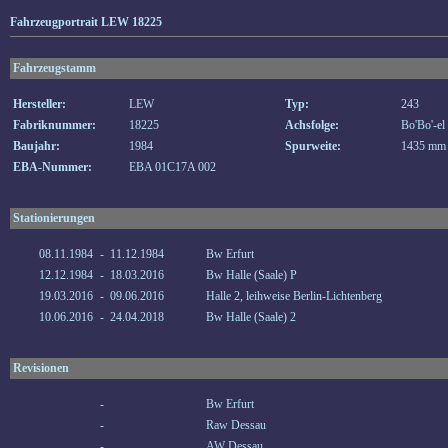
Fahrzeugportrait LEW 18225
Fahrzeugstamm
Hersteller:
LEW
Typ:
243
Fabriknummer:
18225
Achsfolge:
Bo'Bo'-el
Baujahr:
1984
Spurweite:
1435 mm
EBA-Nummer:
EBA 01C17A 002
Stationierungen
08.11.1984
-
11.12.1984
Bw Erfurt
12.12.1984
-
18.03.2016
Bw Halle (Saale) P
19.03.2016
-
09.06.2016
Halle 2, leihweise Berlin-Lichtenberg
10.06.2016
-
24.04.2018
Bw Halle (Saale) 2
Revisionen
-
Bw Erfurt
-
Raw Dessau
-
AW Dessau