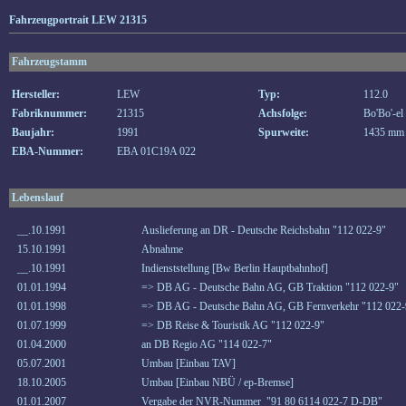
Fahrzeugportrait LEW 21315
Fahrzeugstamm
Hersteller:
LEW
Typ:
112.0
Fabriknummer:
21315
Achsfolge:
Bo'Bo'-el
Baujahr:
1991
Spurweite:
1435 mm
EBA-Nummer:
EBA 01C19A 022
Lebenslauf
__.10.1991
Auslieferung an DR - Deutsche Reichsbahn "112 022-9"
15.10.1991
Abnahme
__.10.1991
Indienststellung [Bw Berlin Hauptbahnhof]
01.01.1994
=> DB AG - Deutsche Bahn AG, GB Traktion "112 022-9"
01.01.1998
=> DB AG - Deutsche Bahn AG, GB Fernverkehr "112 022-
01.07.1999
=> DB Reise & Touristik AG "112 022-9"
01.04.2000
an DB Regio AG "114 022-7"
05.07.2001
Umbau [Einbau TAV]
18.10.2005
Umbau [Einbau NBÜ / ep-Bremse]
01.01.2007
Vergabe der NVR-Nummer "91 80 6114 022-7 D-DB"