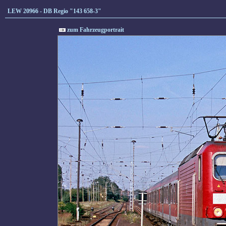
LEW 20966 - DB Regio "143 658-3"
zum Fahrzeugportrait