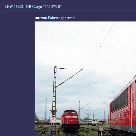
LEW 18293 - DB Cargo "155 273-6"
zum Fahrzeugportrait