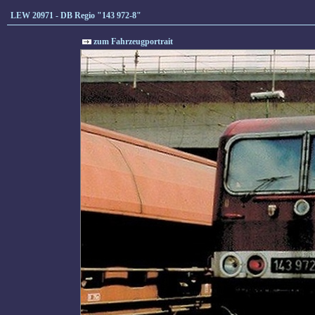
LEW 20971 - DB Regio "143 972-8"
zum Fahrzeugportrait