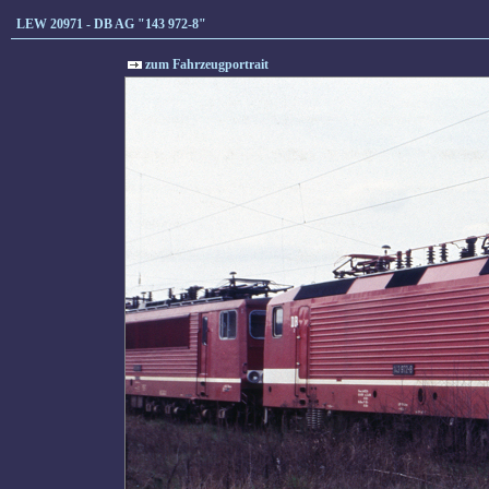
LEW 20971 - DB AG "143 972-8"
zum Fahrzeugportrait