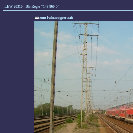
LEW 20310 - DB Regio "143 860-5"
zum Fahrzeugportrait