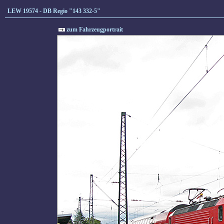
LEW 19574 - DB Regio "143 332-5"
zum Fahrzeugportrait