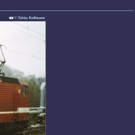
© Tobias Kußmann