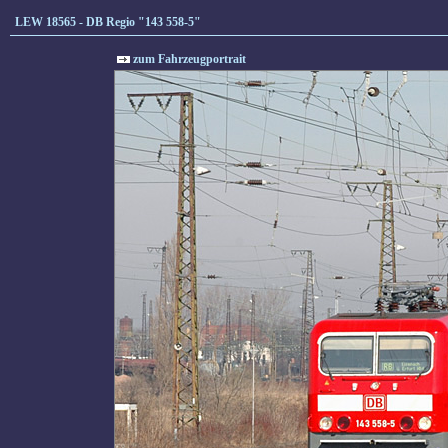
LEW 18565 - DB Regio "143 558-5"
zum Fahrzeugportrait