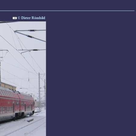
© Dieter Römhild