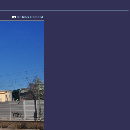
© Dieter Römhild