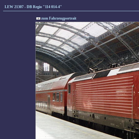
LEW 21307 - DB Regio "114 014-4"
zum Fahrzeugportrait