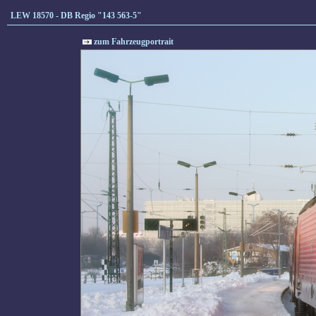
LEW 18570 - DB Regio "143 563-5"
zum Fahrzeugportrait